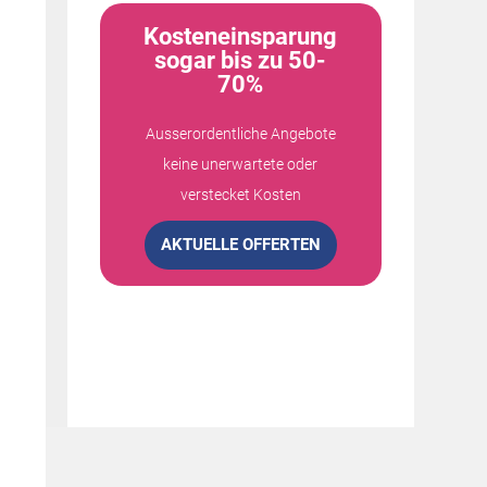
Kosteneinsparung
sogar bis zu 50-
70%
Ausserordentliche Angebote
keine unerwartete oder
verstecket Kosten
AKTUELLE OFFERTEN