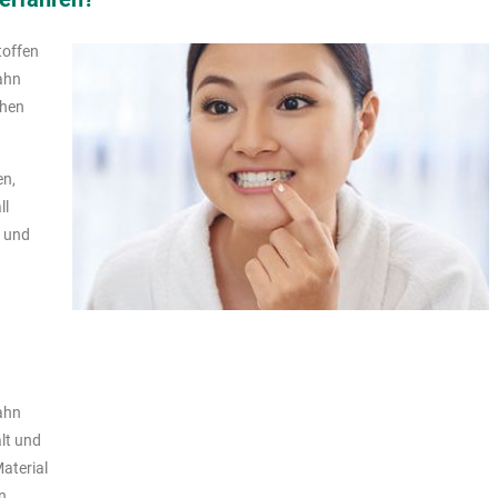
toffen
Zahn
chen
en,
ll
n und
ahn
lt und
aterial
n