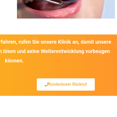
ahren, rufen Sie unsere Klinik an, damit unsere
em lösen und seine Weiterentwicklung vorbeugen
können.
Kostenloser Rückruf