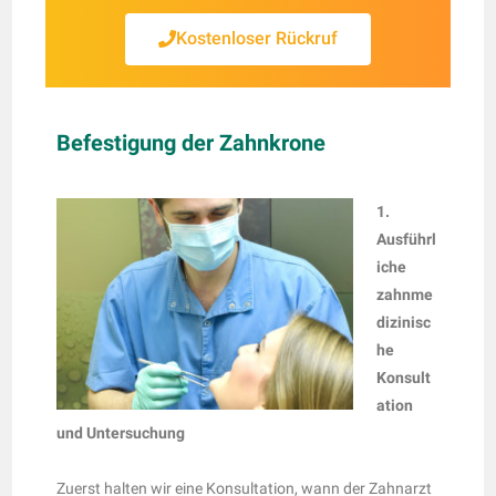
Kostenloser Rückruf
Befestigung der Zahnkrone
1.
Ausführl
iche
zahnme
dizinisc
he
Konsult
ation
und Untersuchung
Zuerst halten wir eine Konsultation, wann der Zahnarzt